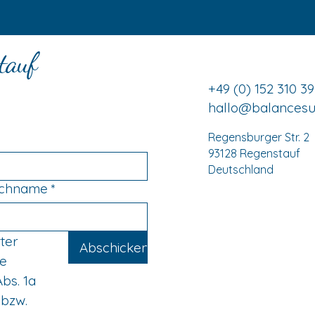
tauf
+49 (0) 152 310 3
hallo@balancesui
Regensburger Str. 2
93128 Regenstauf
Deutschland
chname
*
ter 
Abschicken
e 
bs. 1a 
bzw. 