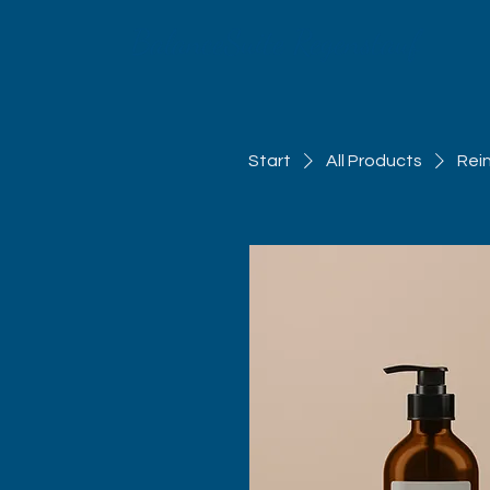
BalanceSuite Regenstauf
Start
All Products
Rei