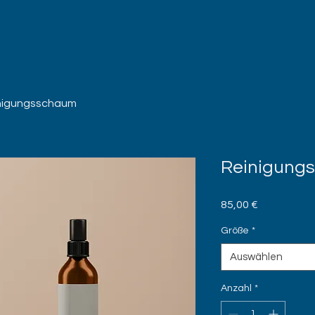
nigungsschaum
Reinigung
Preis
85,00 €
Größe
*
Auswählen
Anzahl
*