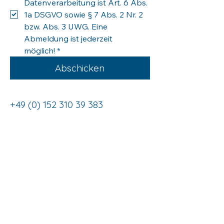
Datenverarbeitung ist Art. 6 Abs. 
1a DSGVO sowie § 7 Abs. 2 Nr. 2 
bzw. Abs. 3 UWG. Eine 
Abmeldung ist jederzeit 
möglich!
*
Abschicken
+49 (0) 152 310 39 383
hallo@balancesuite.de
Regensburger Str. 2
93128 Regenstauf
Deutschland
Datenschutzerklärung
Impressum